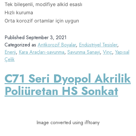
Tek bileşenli, modifiye alkid esaslı
Hızlı kuruma
Orta korozif ortamlar için uygun
Published
September 3, 2021
Categorized as
Antikorozif Boyalar
,
Endüstriyel Tesisler
,
Enerji
,
Kara Araçları-savunma
,
Savunma Sanayi
,
Vinç
,
Yapısal
Çelik
C71 Seri Dyopol Akrilik
Poliüretan HS Sonkat
Image converted using ifftoany