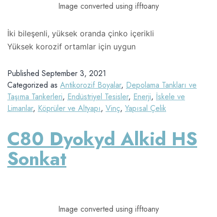
Image converted using ifftoany
İki bileşenli, yüksek oranda çinko içerikli
Yüksek korozif ortamlar için uygun
Published
September 3, 2021
Categorized as
Antikorozif Boyalar
,
Depolama Tankları ve
Taşıma Tankerleri
,
Endüstriyel Tesisler
,
Enerji
,
İskele ve
Limanlar
,
Köprüler ve Altyapı
,
Vinç
,
Yapısal Çelik
C80 Dyokyd Alkid HS
Sonkat
Image converted using ifftoany