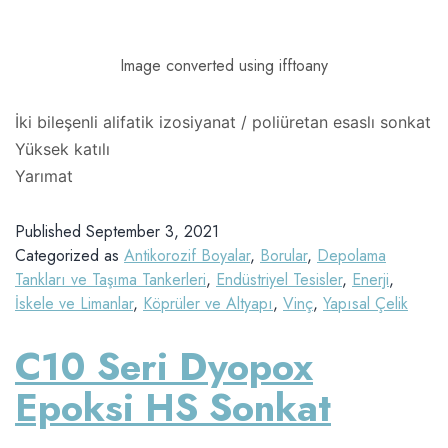
Image converted using ifftoany
İki bileşenli alifatik izosiyanat / poliüretan esaslı sonkat
Yüksek katılı
Yarımat
Published
September 3, 2021
Categorized as
Antikorozif Boyalar
,
Borular
,
Depolama
Tankları ve Taşıma Tankerleri
,
Endüstriyel Tesisler
,
Enerji
,
İskele ve Limanlar
,
Köprüler ve Altyapı
,
Vinç
,
Yapısal Çelik
C10 Seri Dyopox
Epoksi HS Sonkat