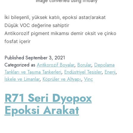
Image converted using ifftoany
İki bileşenli, yüksek katılı, epoksi astar/arakat
Düşük VOC değerine sahiptir
Antikorozif pigment mikamsı demir oksit ve çinko
fosfat içerir
Published
September 3, 2021
Categorized as
Antikorozif Boyalar
,
Borular
,
Depolama
Tankları ve Taşıma Tankerleri
,
Endüstriyel Tesisler
,
Enerji
,
İskele ve Limanlar
,
Köprüler ve Altyapı
,
Vinç
R71 Seri Dyopox
Epoksi Arakat