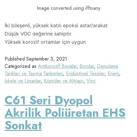
Image converted using ifftoany
İki bileşenli, yüksek katılı epoksi astar/arakat
Düşük VOC değerine sahiptir
Yüksek korozif ortamlar için uygun
Published
September 3, 2021
Categorized as
Antikorozif Boyalar
,
Borular
,
Depolama
Tankları ve Taşıma Tankerleri
,
Endüstriyel Tesisler
,
Enerji
,
İskele ve Limanlar
,
Köprüler ve Altyapı
,
Vinç
C61 Seri Dyopol
Akrilik Poliüretan EHS
Sonkat