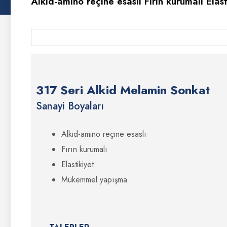
Alkid-amino reçine esaslı Fırın kurumalı Elast
317 Seri Alkid Melamin Sonkat
Sanayi Boyaları
Alkid-amino reçine esaslı
Fırın kurumalı
Elastikiyet
Mükemmel yapışma