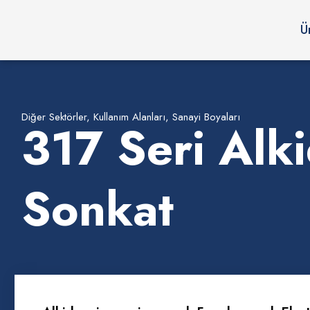
Ü
Diğer Sektörler
,
Kullanım Alanları
,
Sanayi Boyaları
317 Seri Alk
Sonkat