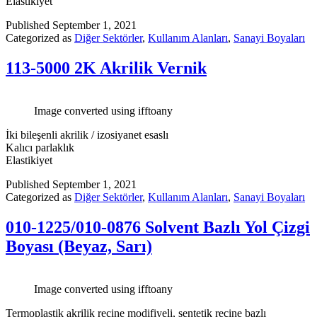
Elastikiyet
Published
September 1, 2021
Categorized as
Diğer Sektörler
,
Kullanım Alanları
,
Sanayi Boyaları
113-5000 2K Akrilik Vernik
Image converted using ifftoany
İki bileşenli akrilik / izosiyanet esaslı
Kalıcı parlaklık
Elastikiyet
Published
September 1, 2021
Categorized as
Diğer Sektörler
,
Kullanım Alanları
,
Sanayi Boyaları
010-1225/010-0876 Solvent Bazlı Yol Çizgi
Boyası (Beyaz, Sarı)
Image converted using ifftoany
Termoplastik akrilik reçine modifiyeli, sentetik reçine bazlı