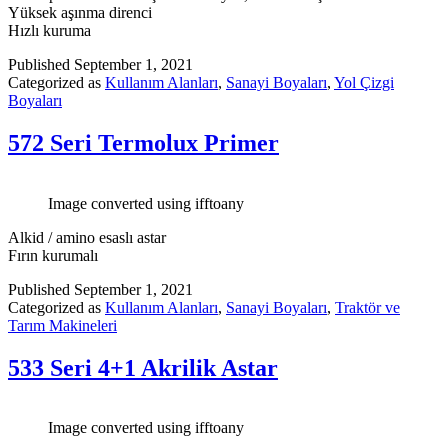
Yüksek aşınma direnci
Hızlı kuruma
Published
September 1, 2021
Categorized as
Kullanım Alanları
,
Sanayi Boyaları
,
Yol Çizgi
Boyaları
572 Seri Termolux Primer
Image converted using ifftoany
Alkid / amino esaslı astar
Fırın kurumalı
Published
September 1, 2021
Categorized as
Kullanım Alanları
,
Sanayi Boyaları
,
Traktör ve
Tarım Makineleri
533 Seri 4+1 Akrilik Astar
Image converted using ifftoany