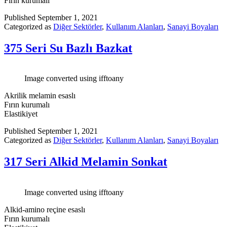
Fırın kurumalı
Published
September 1, 2021
Categorized as
Diğer Sektörler
,
Kullanım Alanları
,
Sanayi Boyaları
375 Seri Su Bazlı Bazkat
Image converted using ifftoany
Akrilik melamin esaslı
Fırın kurumalı
Elastikiyet
Published
September 1, 2021
Categorized as
Diğer Sektörler
,
Kullanım Alanları
,
Sanayi Boyaları
317 Seri Alkid Melamin Sonkat
Image converted using ifftoany
Alkid-amino reçine esaslı
Fırın kurumalı