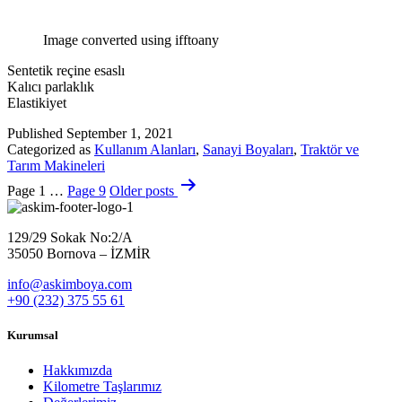
Image converted using ifftoany
Sentetik reçine esaslı
Kalıcı parlaklık
Elastikiyet
Published
September 1, 2021
Categorized as
Kullanım Alanları
,
Sanayi Boyaları
,
Traktör ve
Tarım Makineleri
Posts
Page 1
…
Page 9
Older
posts
pagination
129/29 Sokak No:2/A
35050 Bornova – İZMİR
info@askimboya.com
+90 (232) 375 55 61
Kurumsal
Hakkımızda
Kilometre Taşlarımız