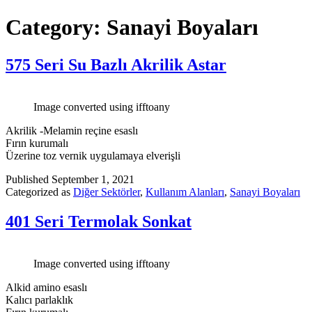
Category:
Sanayi Boyaları
575 Seri Su Bazlı Akrilik Astar
Image converted using ifftoany
Akrilik -Melamin reçine esaslı
Fırın kurumalı
Üzerine toz vernik uygulamaya elverişli
Published
September 1, 2021
Categorized as
Diğer Sektörler
,
Kullanım Alanları
,
Sanayi Boyaları
401 Seri Termolak Sonkat
Image converted using ifftoany
Alkid amino esaslı
Kalıcı parlaklık