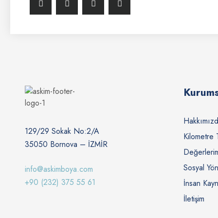
Kurums
Hakkımız
129/29 Sokak No:2/A
Kilometre 
35050 Bornova – İZMİR
Değerleri
Sosyal Yö
info@askimboya.com
+90 (232) 375 55 61
İnsan Kayn
İletişim