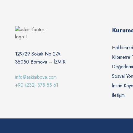
Kurums
Hakkımız
129/29 Sokak No:2/A
Kilometre 
35050 Bornova – İZMİR
Değerleri
Sosyal Yö
info@askimboya.com
+90 (232) 375 55 61
İnsan Kayn
İletişim