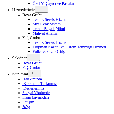
Özel Yağlayıcı ve Pastalar
Open
Hizmetlerimiz
menu
Boya Grubu
Teknik Servis Hizmeti
Mix Renk Sistemi
Temel Boya Eğitimi
Maliyet Analizi
Yağ Grubu
Teknik Servis Hizmeti
Ekipman Kazanı ve Sistem Temizliği Hizmeti
Fullcheck Lab Girişi
Open
Sektörler
menu
Boya Grubu
Yağ Grubu
Open
Kurumsal
menu
Hakkımızda
Kilometre Taşlarımız
Değerlerimiz
Sosyal Yönümüz
İnsan kaynakları
İletişim
Blog