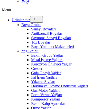
Blog
Menu
Open
Ürünlerimiz
menu
Boya Grubu
Sanayi Boyaları
Antikorozif Boyalar
Savunma Sanayi Boyaları
Toz Boyalar
Boya Yardımcı Malzemeleri
Yağ Grubu
Bakım Grubu Yağlar
Metal İşleme Yağları
Korozyon Önleyici Yağlar
Gresler
Gıda Onaylı Yağlar
Isıl İşlem Yağları
Yıkama Sıvıları
Döküm ve Dövme Endüstrisi Yağları
Gaz Motor Yağları
Form Verme Yağları
Kompresör Yağları
Beton Kalıp Ayırıcılar
Örme Yağları