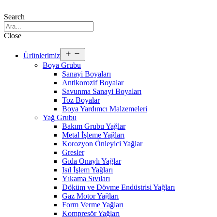
Search
Close
Open
Ürünlerimiz
menu
Boya Grubu
Sanayi Boyaları
Antikorozif Boyalar
Savunma Sanayi Boyaları
Toz Boyalar
Boya Yardımcı Malzemeleri
Yağ Grubu
Bakım Grubu Yağlar
Metal İşleme Yağları
Korozyon Önleyici Yağlar
Gresler
Gıda Onaylı Yağlar
Isıl İşlem Yağları
Yıkama Sıvıları
Döküm ve Dövme Endüstrisi Yağları
Gaz Motor Yağları
Form Verme Yağları
Kompresör Yağları