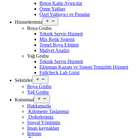
Beton Kalıp Ayırıcılar
Örme Yağları
Özel Yağlayıcı ve Pastalar
Open
Hizmetlerimiz
menu
Boya Grubu
Teknik Servis Hizmeti
Mix Renk Sistemi
Temel Boya Eğitimi
Maliyet Analizi
Yağ Grubu
Teknik Servis Hizmeti
Ekipman Kazanı ve Sistem Temizliği Hizmeti
Fullcheck Lab Girişi
Open
Sektörler
menu
Boya Grubu
Yağ Grubu
Open
Kurumsal
menu
Hakkımızda
Kilometre Taşlarımız
Değerlerimiz
Sosyal Yönümüz
İnsan kaynakları
İletişim