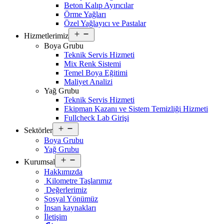
Beton Kalıp Ayırıcılar
Örme Yağları
Özel Yağlayıcı ve Pastalar
Open
Hizmetlerimiz
menu
Boya Grubu
Teknik Servis Hizmeti
Mix Renk Sistemi
Temel Boya Eğitimi
Maliyet Analizi
Yağ Grubu
Teknik Servis Hizmeti
Ekipman Kazanı ve Sistem Temizliği Hizmeti
Fullcheck Lab Girişi
Open
Sektörler
menu
Boya Grubu
Yağ Grubu
Open
Kurumsal
menu
Hakkımızda
Kilometre Taşlarımız
Değerlerimiz
Sosyal Yönümüz
İnsan kaynakları
İletişim