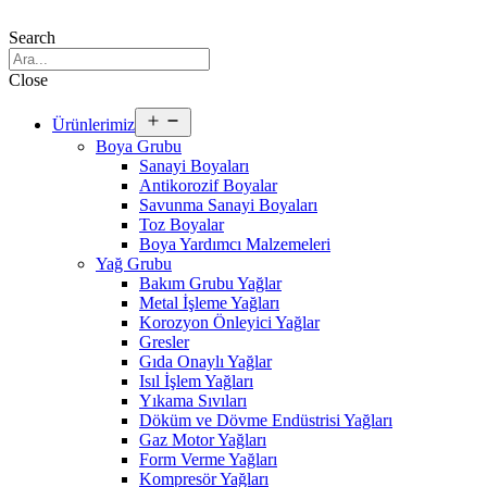
Search
Close
Open
Ürünlerimiz
menu
Boya Grubu
Sanayi Boyaları
Antikorozif Boyalar
Savunma Sanayi Boyaları
Toz Boyalar
Boya Yardımcı Malzemeleri
Yağ Grubu
Bakım Grubu Yağlar
Metal İşleme Yağları
Korozyon Önleyici Yağlar
Gresler
Gıda Onaylı Yağlar
Isıl İşlem Yağları
Yıkama Sıvıları
Döküm ve Dövme Endüstrisi Yağları
Gaz Motor Yağları
Form Verme Yağları
Kompresör Yağları