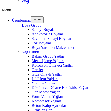
Blog
Menu
Open
Ürünlerimiz
menu
Boya Grubu
Sanayi Boyaları
Antikorozif Boyalar
Savunma Sanayi Boyaları
Toz Boyalar
Boya Yardımcı Malzemeleri
Yağ Grubu
Bakım Grubu Yağlar
Metal İşleme Yağları
Korozyon Önleyici Yağlar
Gresler
Gıda Onaylı Yağlar
Isıl İşlem Yağları
Yıkama Sıvıları
Döküm ve Dövme Endüstrisi Yağları
Gaz Motor Yağları
Form Verme Yağları
Kompresör Yağları
Beton Kalıp Ayırıcılar
Örme Yağları