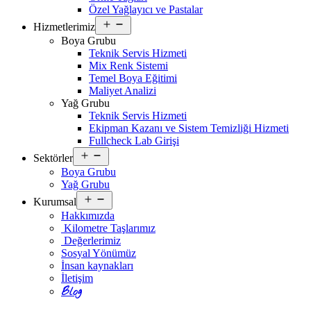
Özel Yağlayıcı ve Pastalar
Open
Hizmetlerimiz
menu
Boya Grubu
Teknik Servis Hizmeti
Mix Renk Sistemi
Temel Boya Eğitimi
Maliyet Analizi
Yağ Grubu
Teknik Servis Hizmeti
Ekipman Kazanı ve Sistem Temizliği Hizmeti
Fullcheck Lab Girişi
Open
Sektörler
menu
Boya Grubu
Yağ Grubu
Open
Kurumsal
menu
Hakkımızda
Kilometre Taşlarımız
Değerlerimiz
Sosyal Yönümüz
İnsan kaynakları
İletişim
Blog