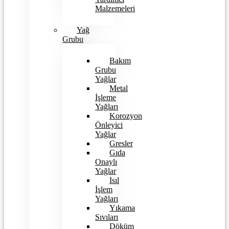
Malzemeleri
Yağ
Grubu
Bakım
Grubu
Yağlar
Metal
İşleme
Yağları
Korozyon
Önleyici
Yağlar
Gresler
Gıda
Onaylı
Yağlar
Isıl
İşlem
Yağları
Yıkama
Sıvıları
Döküm