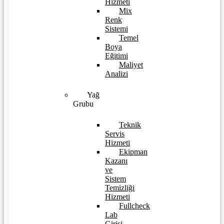
Hizmeti
Mix
Renk
Sistemi
Temel
Boya
Eğitimi
Maliyet
Analizi
Yağ
Grubu
Teknik
Servis
Hizmeti
Ekipman
Kazanı
ve
Sistem
Temizliği
Hizmeti
Fullcheck
Lab
Girişi