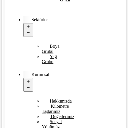
Sektörler
Open
menu
Boya
Grubu
Yağ
Grubu
Kurumsal
Open
menu
Hakkımızda
Kilometre
Taşlarımız
Değerlerimiz
Sosyal
Yönümüz