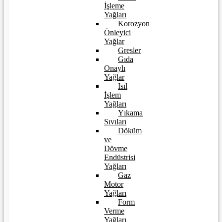
İşleme
Yağları
Korozyon
Önleyici
Yağlar
Gresler
Gıda
Onaylı
Yağlar
Isıl
İşlem
Yağları
Yıkama
Sıvıları
Döküm
ve
Dövme
Endüstrisi
Yağları
Gaz
Motor
Yağları
Form
Verme
Yağları