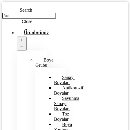
Search
Close
Ürünlerimiz
Open
menu
Boya
Grubu
Sanayi
Boyaları
Antikorozif
Boyalar
Savunma
Sanayi
Boyaları
Toz
Boyalar
Boya
Yardımcı