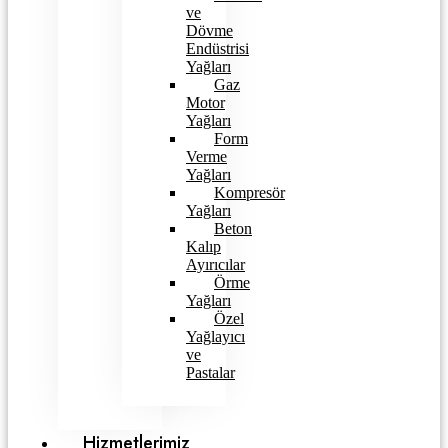
ve
Dövme
Endüstrisi
Yağları
Gaz
Motor
Yağları
Form
Verme
Yağları
Kompresör
Yağları
Beton
Kalıp
Ayırıcılar
Örme
Yağları
Özel
Yağlayıcı
ve
Pastalar
Hizmetlerimiz