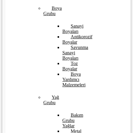
Boya
Grubu
Sanayi
Boyaları
Antikorozif
Boyalar
Savunma
Sanayi
Boyaları
Toz
Boyalar
Boya
Yardımcı
Malzemeleri
Yağ
Grubu
Bakım
Grubu
Yağlar
Metal