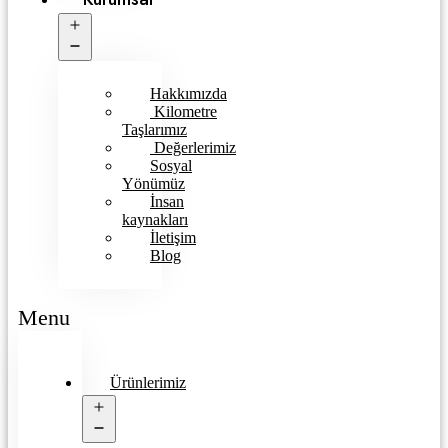
Open
menu
Hakkımızda
Kilometre
Taşlarımız
Değerlerimiz
Sosyal
Yönümüz
İnsan
kaynakları
İletişim
Blog
Menu
Ürünlerimiz
Open
menu