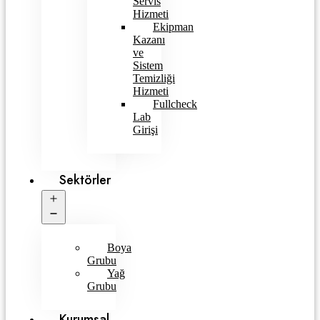
Servis
Hizmeti
Ekipman
Kazanı
ve
Sistem
Temizliği
Hizmeti
Fullcheck
Lab
Girişi
Sektörler
Open
menu
Boya
Grubu
Yağ
Grubu
Kurumsal