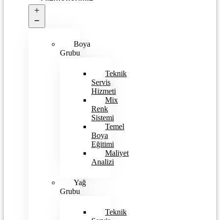
Open
menu
Boya
Grubu
Teknik
Servis
Hizmeti
Mix
Renk
Sistemi
Temel
Boya
Eğitimi
Maliyet
Analizi
Yağ
Grubu
Teknik