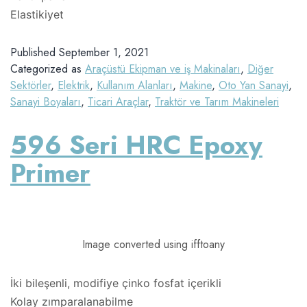
Elastikiyet
Published
September 1, 2021
Categorized as
Araçüstü Ekipman ve iş Makinaları
,
Diğer
Sektörler
,
Elektrik
,
Kullanım Alanları
,
Makine
,
Oto Yan Sanayi
,
Sanayi Boyaları
,
Ticari Araçlar
,
Traktör ve Tarım Makineleri
596 Seri HRC Epoxy
Primer
Image converted using ifftoany
İki bileşenli, modifiye çinko fosfat içerikli
Kolay zımparalanabilme