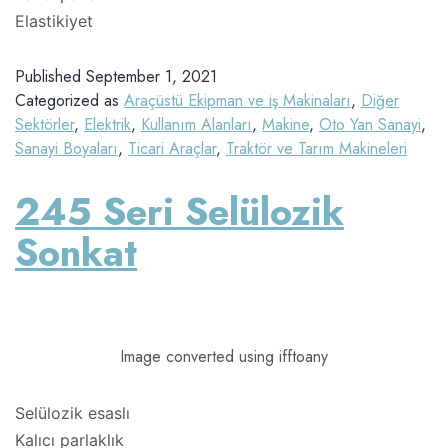
Elastikiyet
Published
September 1, 2021
Categorized as
Araçüstü Ekipman ve iş Makinaları
,
Diğer
Sektörler
,
Elektrik
,
Kullanım Alanları
,
Makine
,
Oto Yan Sanayi
,
Sanayi Boyaları
,
Ticari Araçlar
,
Traktör ve Tarım Makineleri
245 Seri Selülozik
Sonkat
Image converted using ifftoany
Selülozik esaslı
Kalıcı parlaklık