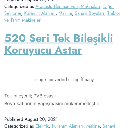
Categorized as
Araçüstü Ekipman ve iş Makinaları
,
Diğer
Sektörler
,
Kullanım Alanları
,
Makine
,
Sanayi Boyaları
,
Traktör
ve Tarım Makineleri
520 Seri Tek Bileşikli
Koruyucu Astar
Image converted using ifftoany
Tek bileşenli; PVB esaslı
Boya katlarının yapışmasını mükemmelleştirir
Published
August 20, 2021
Categorized as
Elektrik
,
Kullanım Alanları
,
Makine
,
Sanayi